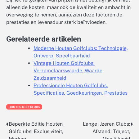
alleen de kosten, maar ook de kwaliteit en ambacht in
overweging te nemen, aangezien deze factoren de
prestaties en levensduur sterk beïnvloeden.
Gerelateerde artikelen
Moderne Houten Golfclubs: Technologie,
Ontwerp, Speelbaarheid
Vintage Houten Golfclubs:
Verzamelaarswaarde, Waarde,
Zeldzaamheid
Professionele Houten Golfclubs:
Specificaties, Goedkeuringen, Prestaties
HOUTEN GOLFCLUBS
Beperkte Editie Houten
Lange IJzeren Clubs:
Post
Golfclubs: Exclusiviteit,
Afstand, Traject,
navigation
Merken,
Moeilijkheid