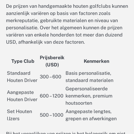
De prijzen van handgemaakte houten golfclubs kunnen
aanzienlijk variëren op basis van factoren zoals
merkreputatie, gebruikte materialen en niveau van
personalisatie. Over het algemeen kunnen de prijzen
variëren van enkele honderden tot meer dan duizend
USD, afhankelijk van deze factoren.
Prijsbereik
Type Club
Kenmerken
(USD)
Standaard
Basis personalisatie,
300 – 600
Houten Driver
standaard materialen
Gepersonaliseerde
Aangepaste
600 – 1200
kenmerken, premium
Houten Driver
houtsoorten
Set Houten
Aangepaste lengtes,
500 – 1000
IJzers
grepen en afwerkingen
Bij het vergelijken van prijzen is het belangrijk om niet