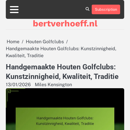
Skip
to
Subscription
About
Contact
Cookie
Privacy
Sitemap
Terms
content
Us
Us
Policy
Policy
and
bertverhoeff.nl
Conditions
Home
Houten Golfclubs
Handgemaakte Houten Golfclubs: Kunstzinnigheid,
Kwaliteit, Traditie
Handgemaakte Houten Golfclubs:
Kunstzinnigheid, Kwaliteit, Traditie
13/01/2026
Miles Kensington