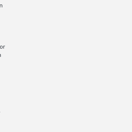
n
or
n
l