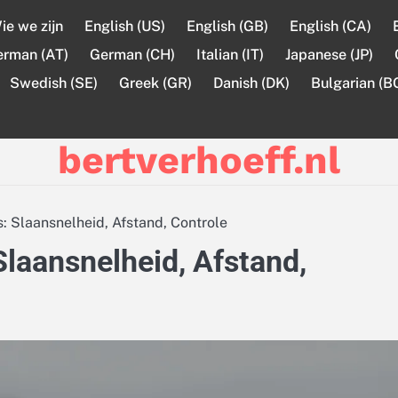
ie we zijn
English (US)
English (GB)
English (CA)
erman (AT)
German (CH)
Italian (IT)
Japanese (JP)
Swedish (SE)
Greek (GR)
Danish (DK)
Bulgarian (B
bertverhoeff.nl
: Slaansnelheid, Afstand, Controle
Slaansnelheid, Afstand,