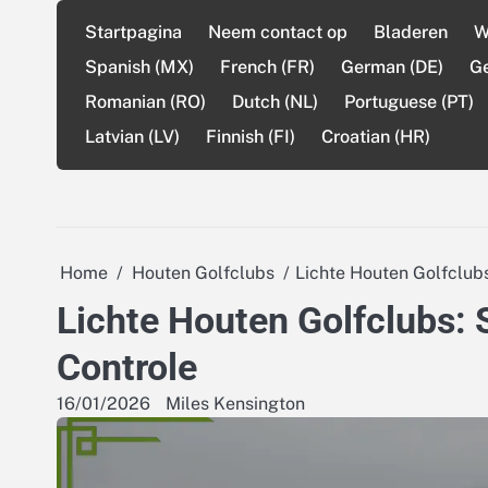
Skip
Startpagina
Neem contact op
Bladeren
W
to
content
Spanish (MX)
French (FR)
German (DE)
G
Romanian (RO)
Dutch (NL)
Portuguese (PT)
Latvian (LV)
Finnish (FI)
Croatian (HR)
Home
Houten Golfclubs
Lichte Houten Golfclubs
Lichte Houten Golfclubs: 
Controle
16/01/2026
Miles Kensington