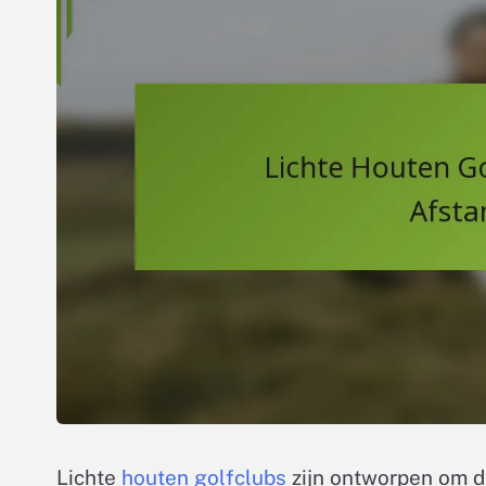
Lichte
houten golfclubs
zijn ontworpen om d