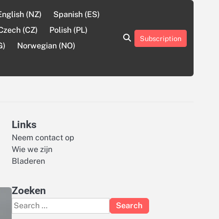
English (NZ)
Spanish (ES)
Czech (CZ)
Polish (PL)
Subscription
About
Contact
Cookie
Privacy
Sitemap
Terms
G)
Norwegian (NO)
Us
Us
Policy
Policy
and
Conditions
Links
Neem contact op
Wie we zijn
Bladeren
Zoeken
Search
for: