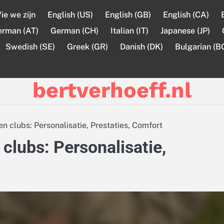
ie we zijn
English (US)
English (GB)
English (CA)
erman (AT)
German (CH)
Italian (IT)
Japanese (JP)
Swedish (SE)
Greek (GR)
Danish (DK)
Bulgarian (B
bertverhoeff.nl
n clubs: Personalisatie, Prestaties, Comfort
clubs: Personalisatie,