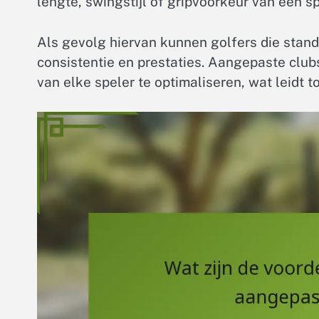
lengte, swingstijl of gripvoorkeur van een sp
Als gevolg hiervan kunnen golfers die stan
consistentie en prestaties. Aangepaste clu
van elke speler te optimaliseren, wat leidt 