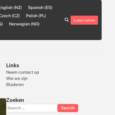
English (NZ)
Spanish (ES)
Czech (CZ)
Polish (PL)
Subscription
About
Contact
Cookie
Privacy
Sitemap
Terms
G)
Norwegian (NO)
Us
Us
Policy
Policy
and
Conditions
Links
Neem contact op
Wie we zijn
Bladeren
Zoeken
Search
for: