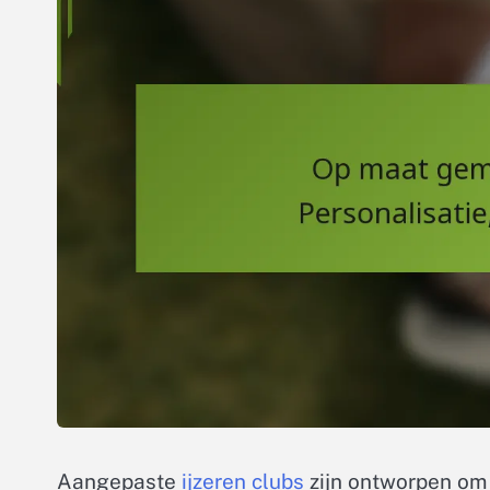
Aangepaste
ijzeren clubs
zijn ontworpen om 