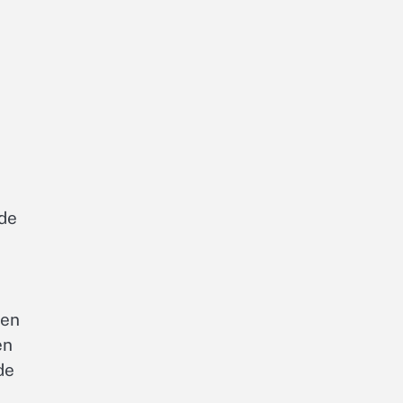
rde
len
en
de