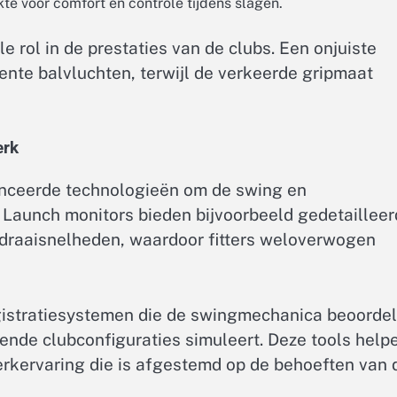
kte voor comfort en controle tijdens slagen.
 rol in de prestaties van de clubs. Een onjuiste
tente balvluchten, terwijl de verkeerde gripmaat
erk
ceerde technologieën om de swing en
. Launch monitors bieden bijvoorbeeld gedetaillee
draaisnelheden, waardoor fitters weloverwogen
istratiesystemen die de swingmechanica beoorde
ende clubconfiguraties simuleert. Deze tools help
rkervaring die is afgestemd op de behoeften van 