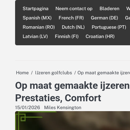
Skip
Startpagina
Neem contact op
Bladeren
W
to
content
Spanish (MX)
French (FR)
German (DE)
G
Romanian (RO)
Dutch (NL)
Portuguese (PT)
Latvian (LV)
Finnish (FI)
Croatian (HR)
Home
IJzeren golfclubs
Op maat gemaakte ijzere
Op maat gemaakte ijzeren 
Prestaties, Comfort
15/01/2026
Miles Kensington