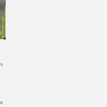
rt
at