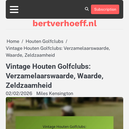
Skip
to
Subscription
About
Contact
Cookie
Privacy
Sitemap
Terms
content
Us
Us
Policy
Policy
and
bertverhoeff.nl
Conditions
Home
Houten Golfclubs
Vintage Houten Golfclubs: Verzamelaarswaarde,
Waarde, Zeldzaamheid
Vintage Houten Golfclubs:
Verzamelaarswaarde, Waarde,
Zeldzaamheid
02/02/2026
Miles Kensington