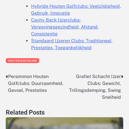
Hybride Houten Golfclubs: Veelzijdigheid,
Gebruik, Innovatie
Cavity Back IJzerclubs:
Vergevingsgezindheid, Afstand,
Consistentie
Standaard IJzeren Clubs: Traditioneel,
Prestaties, Toegankelijkheid
HOUTEN GOLFCLUBS
Persimmon Houten
Grafiet Schacht IJzer
Post
Golfclubs: Duurzaamheid,
Clubs: Gewicht,
navigation
Gevoel, Prestaties
Trillingsdemping, Swing
Snelheid
Related Posts