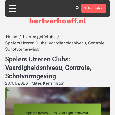
Skip
to
Subscription
About
Contact
Cookie
Privacy
Sitemap
Terms
content
Us
Us
Policy
Policy
and
bertverhoeff.nl
Conditions
Home
IJzeren golfclubs
Spelers IJzeren Clubs: Vaardigheidsniveau, Controle,
Schotvormgeving
Spelers IJzeren Clubs:
Vaardigheidsniveau, Controle,
Schotvormgeving
20/01/2026
Miles Kensington