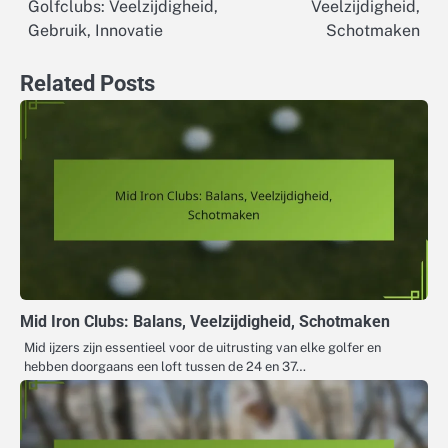
Golfclubs: Veelzijdigheid,
Veelzijdigheid,
navigation
Gebruik, Innovatie
Schotmaken
Related Posts
Mid Iron Clubs: Balans, Veelzijdigheid, Schotmaken
Mid ijzers zijn essentieel voor de uitrusting van elke golfer en
hebben doorgaans een loft tussen de 24 en 37…