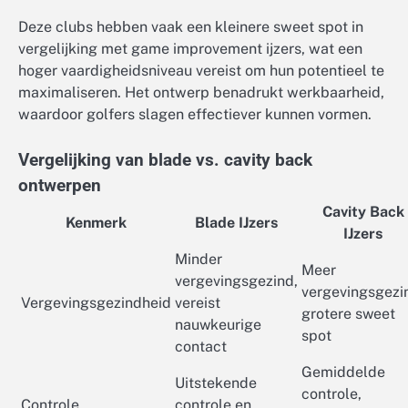
Deze clubs hebben vaak een kleinere sweet spot in
vergelijking met game improvement ijzers, wat een
hoger vaardigheidsniveau vereist om hun potentieel te
maximaliseren. Het ontwerp benadrukt werkbaarheid,
waardoor golfers slagen effectiever kunnen vormen.
Vergelijking van blade vs. cavity back
ontwerpen
Cavity Back
Kenmerk
Blade IJzers
IJzers
Minder
Meer
vergevingsgezind,
vergevingsgezi
Vergevingsgezindheid
vereist
grotere sweet
nauwkeurige
spot
contact
Gemiddelde
Uitstekende
controle,
Controle
controle en