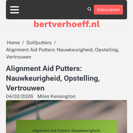
Skip
to
Subscription
About
Contact
Cookie
Privacy
Sitemap
Terms
content
Us
Us
Policy
Policy
and
bertverhoeff.nl
Conditions
Home
Golfputters
Alignment Aid Putters: Nauwkeurigheid, Opstelling,
Vertrouwen
Alignment Aid Putters:
Nauwkeurigheid, Opstelling,
Vertrouwen
04/02/2026
Miles Kensington