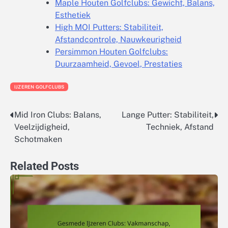
Maple Houten Golfclubs: Gewicht, Balans,
Esthetiek
High MOI Putters: Stabiliteit,
Afstandcontrole, Nauwkeurigheid
Persimmon Houten Golfclubs:
Duurzaamheid, Gevoel, Prestaties
IJZEREN GOLFCLUBS
Mid Iron Clubs: Balans,
Lange Putter: Stabiliteit,
Post
Veelzijdigheid,
Techniek, Afstand
navigation
Schotmaken
Related Posts