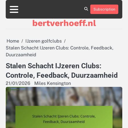
Skip
to
Subscription
About
Contact
Cookie
Privacy
Sitemap
Terms
content
Us
Us
Policy
Policy
and
bertverhoeff.nl
Conditions
Home
IJzeren golfclubs
Stalen Schacht IJzeren Clubs: Controle, Feedback,
Duurzaamheid
Stalen Schacht IJzeren Clubs:
Controle, Feedback, Duurzaamheid
21/01/2026
Miles Kensington