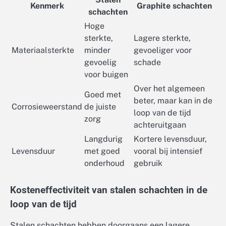
Kenmerk
Graphite schachten
schachten
Hoge
sterkte,
Lagere sterkte,
Materiaalsterkte
minder
gevoeliger voor
gevoelig
schade
voor buigen
Over het algemeen
Goed met
beter, maar kan in de
Corrosieweerstand
de juiste
loop van de tijd
zorg
achteruitgaan
Langdurig
Kortere levensduur,
Levensduur
met goed
vooral bij intensief
onderhoud
gebruik
Kosteneffectiviteit van stalen schachten in de
loop van de tijd
Stalen schachten hebben doorgaans een lagere